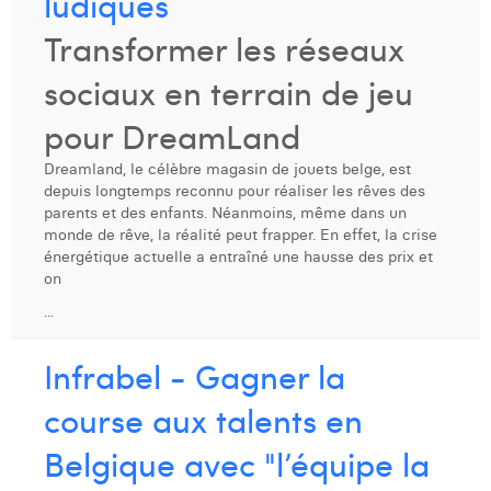
ludiques
Dhan Claes
Transformer les réseaux
Diane Tremouroux
sociaux en terrain de jeu
Edouard Polet
pour DreamLand
Elio Civalleri
Dreamland, le célèbre magasin de jouets belge, est
depuis longtemps reconnu pour réaliser les rêves des
Eliott Pousset
parents et des enfants. Néanmoins, même dans un
monde de rêve, la réalité peut frapper. En effet, la crise
Floriane Defacqz
énergétique actuelle a entraîné une hausse des prix et
on
Hanne Van Loock
...
Janne Beke
Infrabel - Gagner la
Jonas Geiregat
course aux talents en
Justine Cremer
Belgique avec "l’équipe la
Laura Rooseleer