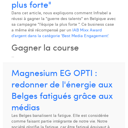
plus forte"
Laura Verhelst
Dans cet article, nous expliquons comment Infrabel a
Lena Pignoloni
réussi à gagner la "guerre des talents" en Belgique avec
sa campagne "l’équipe la plus forte ". Ce business case
Leonard Dierickx
a même été récompensé par un
IAB Mixx Award
d'argent dans la catégorie 'Best Media Engagement'.
Linda Kraim
Gagner la course
Lisa Protin
...
Lore Fierens
Magnesium EG OPTI :
Lotte Vranckx
redonner de l'énergie aux
Louis Nassogne
Belges fatigués grâce aux
Lucas Taels
médias
Manon Houppertz
Les Belges banalisent la fatigue. Elle est considérée
Margaux Marien
comme faisant partie intégrante de notre vie. Notre
société glorifie la fatigue, car être fatigué équivaut à