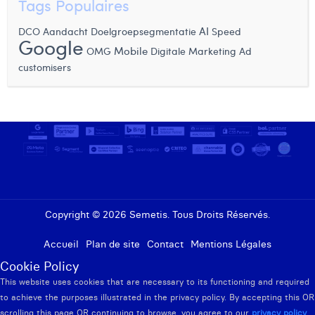
Tags Populaires
AI
DCO
Speed
Aandacht
Doelgroepsegmentatie
Google
OMG
Mobile
Ad
Digitale Marketing
customisers
Copyright © 2026 Semetis. Tous Droits Réservés.
Accueil
Plan de site
Contact
Mentions Légales
Cookie Policy
This website uses cookies that are necessary to its functioning and required
to achieve the purposes illustrated in the privacy policy. By accepting this OR
scrolling this page OR continuing to browse, you agree to our
privacy policy
.