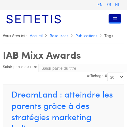
EN
FR
NL
Accueil
Vous êtes ici :
Accueil
Resources
Publications
Tags
Services
IAB Mixx Awards
Qui sommes-nous ?
Publicité Digitale
Saisir partie du titre
Ressources
Digital Business Intelligence
Notre histoire
Affichage #
Clients
Technologie
L'équipe
Articles
Rejoignez-nous
Formations
Nos valeurs
Présentations et Cas
Anouk Allegaert
DreamLand : atteindre les
Contact
Omnicom Media Group
Communiqués de presse
Digital Business Consultant NL
Arthur Collard
parents grâce à des
Certifications
Digital Business Analyst
Camille Servais
stratégies marketing
Digital Business Intern
Charlie Deschamps