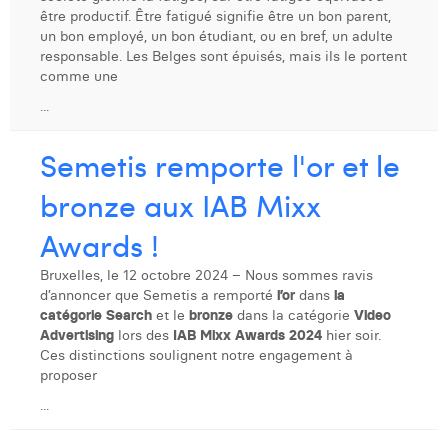
Margaux Snakkers
être productif. Être fatigué signifie être un bon parent,
un bon employé, un bon étudiant, ou en bref, un adulte
Mathias Segers
responsable. Les Belges sont épuisés, mais ils le portent
comme une
Matthias Langenaeker
...
Ninon Chevalier
Semetis remporte l'or et le
Olivia Lohest
bronze aux IAB Mixx
Pieter Maesmans
Awards !
Sebastiaan Reeskamp
Bruxelles, le 12 octobre 2024 – Nous sommes ravis
Sven Bosschem
d’annoncer que Semetis a remporté
l’or
dans
la
catégorie Search
et le
bronze
dans la catégorie
Video
Thomas Kurevic
Advertising
lors des
IAB Mixx Awards 2024
hier soir.
Ces distinctions soulignent notre engagement à
Thomas Riis
proposer
...
Victor Hayot