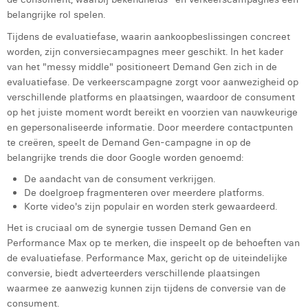
Victor Hayot
belangrijke rol spelen.
William Rezette
Tijdens de evaluatiefase, waarin aankoopbeslissingen concreet
worden, zijn conversiecampagnes meer geschikt. In het kader
Yaël Vanhoe
van het "messy middle" positioneert Demand Gen zich in de
evaluatiefase. De verkeerscampagne zorgt voor aanwezigheid op
verschillende platforms en plaatsingen, waardoor de consument
op het juiste moment wordt bereikt en voorzien van nauwkeurige
en gepersonaliseerde informatie. Door meerdere contactpunten
te creëren, speelt de Demand Gen-campagne in op de
belangrijke trends die door Google worden genoemd:
De aandacht van de consument verkrijgen.
De doelgroep fragmenteren over meerdere platforms.
Korte video's zijn populair en worden sterk gewaardeerd.
Het is cruciaal om de synergie tussen Demand Gen en
Performance Max op te merken, die inspeelt op de behoeften van
de evaluatiefase. Performance Max, gericht op de uiteindelijke
conversie, biedt adverteerders verschillende plaatsingen
waarmee ze aanwezig kunnen zijn tijdens de conversie van de
consument.