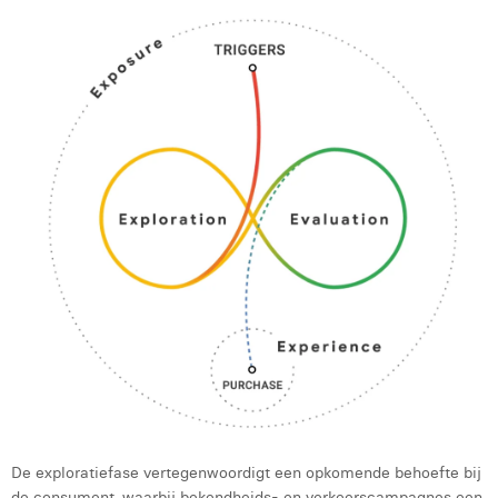
Margaux Marien
Margaux Snakkers
Mathias Segers
Matthias Langenaeker
Ninon Chevalier
Olivia Lohest
Pieter Maesmans
Sebastiaan Reeskamp
Sven Bosschem
Thomas Kurevic
Thomas Riis
De exploratiefase vertegenwoordigt een opkomende behoefte bij
de consument, waarbij bekendheids- en verkeerscampagnes een