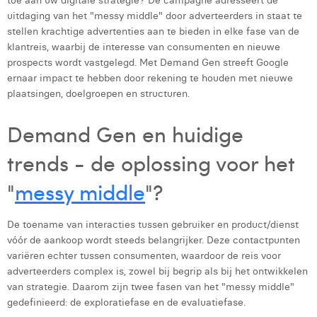
toe aan uw digitale strategie? De campagne adresseert de
uitdaging van het "messy middle" door adverteerders in staat te
Laura Rooseleer
stellen krachtige advertenties aan te bieden in elke fase van de
Laura Verhelst
klantreis, waarbij de interesse van consumenten en nieuwe
prospects wordt vastgelegd. Met Demand Gen streeft Google
Lena Pignoloni
ernaar impact te hebben door rekening te houden met nieuwe
plaatsingen, doelgroepen en structuren.
Leonard Dierickx
Demand Gen en huidige
Linda Kraim
trends - de oplossing voor het
Lisa Protin
"
messy middle
"?
Lore Fierens
Lotte Vranckx
De toename van interacties tussen gebruiker en product/dienst
vóór de aankoop wordt steeds belangrijker. Deze contactpunten
Louis Nassogne
variëren echter tussen consumenten, waardoor de reis voor
adverteerders complex is, zowel bij begrip als bij het ontwikkelen
Lucas Taels
van strategie. Daarom zijn twee fasen van het "messy middle"
Manon Houppertz
gedefinieerd: de exploratiefase en de evaluatiefase.