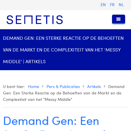
EN
FR
NL
Home
DEMAND GEN: EEN STERKE REACTIE OP DE BEHOEFTEN
Diensten
VAN DE MARKT EN DE COMPLEXITEIT VAN HET 'MESSY
Wie zijn wij
Digital Advertising
MIDDLE' | ARTIKELS
Pers & Publicaties
Digital Business Intelligence
Onze Geschiedenis
Klanten
Technologie
Het Team
Artikels
U bent hier:
Home
Pers & Publicaties
Artikels
Demand
Gen: Een Sterke Reactie op de Behoeften van de Markt en de
Vacatures
Trainingen
Onze Waarden
Presentaties en Cases
Anouk Allegaert
Complexiteit van het "Messy Middle"
Contact
Omnicom Media Group
Persberichten
Strategy Director
Arthur Collard
Demand Gen: Een
Certificeringen
Digital Business Analyst
Camille Servais
Digital Business Consultant NL
Charlie Deschamps