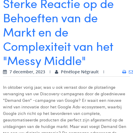
Sterke Reactie op de
Digital Business Intern
Dhan Claes
Behoeften van de
Diane Tremouroux
Markt en de
Edouard Polet
Complexiteit van het
Elio Civalleri
"Messy Middle"
Eliott Pousset
Floriane Defacqz
7 december, 2023
Pénélope Négrault
Glenn Vanderlinden
In oktober vorig jaar, was u ook verrast door de plotselinge
Hanne Van Loock
vervanging van uw Discovery-campagnes door de gloednieuwe
"Demand Gen" -campagne van Google? Er waait een nieuwe
Janne Beke
wind van innovatie door het Google Ads-ecosysteem, waarbij
Google zich richt op het bevorderen van complete,
Jonas Geiregat
geautomatiseerde producten die perfect zijn afgestemd op de
uitdagingen van de huidige markt. Maar wat voegt Demand Gen
Justine Cremer