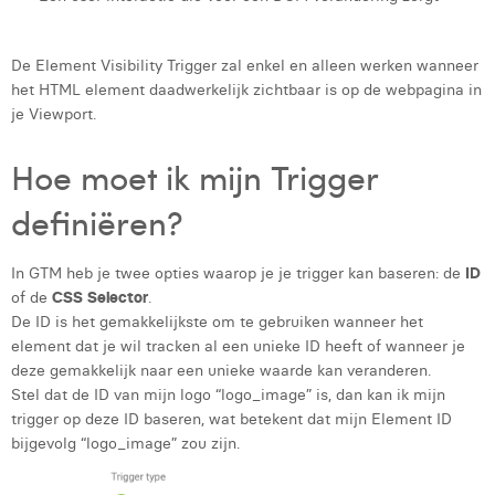
Margaux Marien
Margaux Snakkers
De Element Visibility Trigger zal enkel en alleen werken wanneer
het HTML element daadwerkelijk zichtbaar is op de webpagina in
Mathias Segers
je Viewport.
Matthias Langenaeker
Hoe moet ik mijn Trigger
Ninon Chevalier
definiëren?
Olivia Lohest
In GTM heb je twee opties waarop je je trigger kan baseren: de
ID
Pieter Maesmans
of de
CSS Selector
.
De ID is het gemakkelijkste om te gebruiken wanneer het
Sebastiaan Reeskamp
element dat je wil tracken al een unieke ID heeft of wanneer je
Sven Bosschem
deze gemakkelijk naar een unieke waarde kan veranderen.
Stel dat de ID van mijn logo “logo_image” is, dan kan ik mijn
Thomas Kurevic
trigger op deze ID baseren, wat betekent dat mijn Element ID
bijgevolg “logo_image” zou zijn.
Thomas Riis