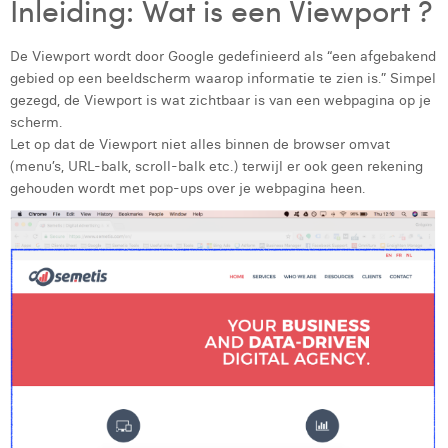
Inleiding: Wat is een Viewport ?
Digital Business Intern
Dhan Claes
De Viewport wordt door Google gedefinieerd als “een afgebakend
Diane Tremouroux
gebied op een beeldscherm waarop informatie te zien is.” Simpel
gezegd, de Viewport is wat zichtbaar is van een webpagina op je
Edouard Polet
scherm.
Let op dat de Viewport niet alles binnen de browser omvat
Elio Civalleri
(menu’s, URL-balk, scroll-balk etc.) terwijl er ook geen rekening
gehouden wordt met pop-ups over je webpagina heen.
Eliott Pousset
Floriane Defacqz
Glenn Vanderlinden
Hanne Van Loock
Janne Beke
Jonas Geiregat
Justine Cremer