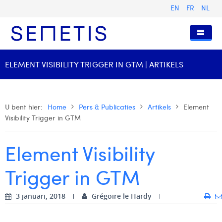
EN
FR
NL
Home
ELEMENT VISIBILITY TRIGGER IN GTM | ARTIKELS
Diensten
Wie zijn wij
Digital Advertising
U bent hier:
Home
Pers & Publicaties
Artikels
Element
Visibility Trigger in GTM
Pers & Publicaties
Digital Business Intelligence
Onze Geschiedenis
Klanten
Technologie
Het Team
Artikels
Element Visibility
Vacatures
Trainingen
Onze Waarden
Presentaties en Cases
Anouk Allegaert
Trigger in GTM
Contact
Omnicom Media Group
Persberichten
Strategy Director
Arthur Collard
3 januari, 2018
Grégoire le Hardy
Certificeringen
Digital Business Analyst
Camille Servais
Digital Business Consultant NL
Charlie Deschamps