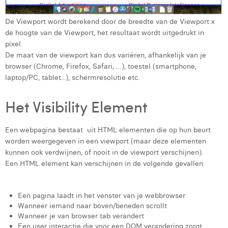
Laura Rooseleer
De Viewport wordt berekend door de breedte van de Viewport x
Laura Verhelst
de hoogte van de Viewport, het resultaat wordt uitgedrukt in
pixel.
Lena Pignoloni
De maat van de viewport kan dus variëren, afhankelijk van je
browser (Chrome, Firefox, Safari, …), toestel (smartphone,
Leonard Dierickx
laptop/PC, tablet...), schermresolutie etc.
Linda Kraim
Het Visibility Element
Lisa Protin
Een webpagina bestaat uit HTML elementen die op hun beurt
Lore Fierens
worden weergegeven in een viewport (maar deze elementen
kunnen ook verdwijnen, of nooit in de viewport verschijnen).
Lotte Vranckx
Een HTML element kan verschijnen in de volgende gevallen:
Louis Nassogne
Lucas Taels
Een pagina laadt in het venster van je webbrowser
Wanneer iemand naar boven/beneden scrollt
Manon Houppertz
Wanneer je van browser tab verandert
Een user interactie die voor een DOM verandering zorgt