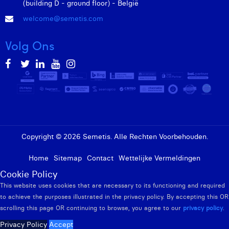
(building D - ground floor) - België
welcome@semetis.com
Volg Ons
Copyright © 2026 Semetis. Alle Rechten Voorbehouden.
Home
Sitemap
Contact
Wettelijke Vermeldingen
Cookie Policy
This website uses cookies that are necessary to its functioning and required
to achieve the purposes illustrated in the privacy policy. By accepting this OR
scrolling this page OR continuing to browse, you agree to our
privacy policy
.
Privacy Policy
Accept