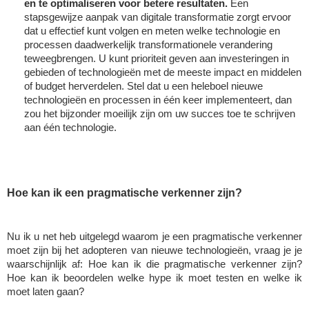
en te optimaliseren voor betere resultaten.
 Een 
Margaux Marien
stapsgewijze aanpak van digitale transformatie zorgt ervoor 
dat u effectief kunt volgen en meten welke technologie en 
Margaux Snakkers
processen daadwerkelijk transformationele verandering 
teweegbrengen. U kunt prioriteit geven aan investeringen in 
Mathias Segers
gebieden of technologieën met de meeste impact en middelen 
of budget herverdelen. Stel dat u een heleboel nieuwe 
Matthias Langenaeker
technologieën en processen in één keer implementeert, dan 
zou het bijzonder moeilijk zijn om uw succes toe te schrijven 
Ninon Chevalier
aan één technologie. 
Olivia Lohest
Pieter Maesmans
Hoe kan ik een pragmatische verkenner zijn? 
Sebastiaan Reeskamp
Sven Bosschem
Nu ik u net heb uitgelegd waarom je een pragmatische verkenner 
moet zijn bij het adopteren van nieuwe technologieën, vraag je je 
Thomas Kurevic
waarschijnlijk af: Hoe kan ik die pragmatische verkenner zijn? 
Hoe kan ik beoordelen welke hype ik moet testen en welke ik 
Thomas Riis
moet laten gaan? 