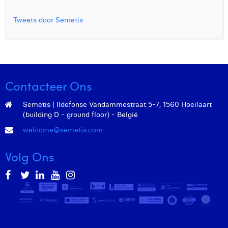
Tweets door Semetis
Contacteer Ons
Semetis | Ildefonse Vandammestraat 5-7, 1560 Hoeilaart
(building D - ground floor) - België
welcome@semetis.com
Volg Ons