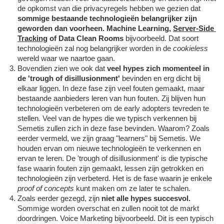
de opkomst van die privacyregels hebben we gezien dat 
sommige bestaande technologieën belangrijker zijn 
geworden dan voorheen.
Machine Learning, 
Server-Side 
Tracking
 of Data Clean Rooms
 bijvoorbeeld. Dat soort 
technologieën zal nog belangrijker worden in de 
cookieless
wereld waar we naartoe gaan. 
Bovendien zien we ook dat 
veel hypes zich momenteel in 
de 'trough of disillusionment'
 bevinden en erg dicht bij 
elkaar liggen. In deze fase zijn veel fouten gemaakt, maar 
bestaande aanbieders leren van hun fouten. Zij blijven hun 
technologieën verbeteren om de early adopters tevreden te 
stellen. Veel van de hypes die we typisch verkennen bij 
Semetis zullen zich in deze fase bevinden. Waarom? Zoals 
eerder vermeld, we zijn graag "learners" bij Semetis. We 
houden ervan om nieuwe technologieën te verkennen en 
ervan te leren. De 'trough of disillusionment' is die typische 
fase waarin fouten zijn gemaakt, lessen zijn getrokken en 
technologieën zijn verbeterd. Het is de fase waarin je enkele 
proof of concepts 
kunt maken om ze later te schalen. 
Zoals eerder gezegd, zijn 
niet alle hypes succesvol.
Sommige worden overschat en zullen nooit tot de markt 
doordringen. Voice Marketing bijvoorbeeld. Dit is een typisch 