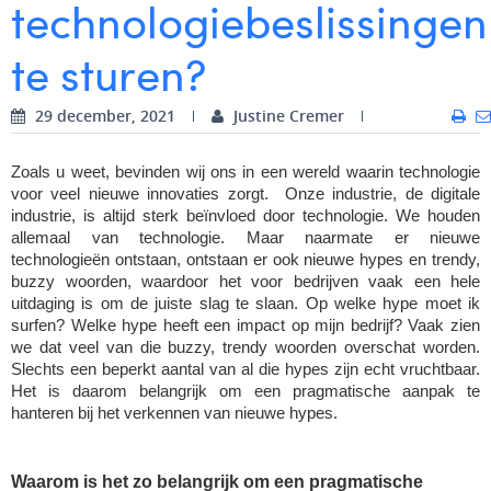
technologiebeslissingen
Digital Business Intern
Dhan Claes
te sturen?
Diane Tremouroux
29 december, 2021
Justine Cremer
Edouard Polet
Elio Civalleri
Zoals u weet, bevinden wij ons in een wereld waarin technologie 
voor veel nieuwe innovaties zorgt.  Onze industrie, de digitale 
Eliott Pousset
industrie, is altijd sterk beïnvloed door technologie. We houden 
allemaal van technologie. Maar naarmate er nieuwe 
Floriane Defacqz
technologieën ontstaan, ontstaan er ook nieuwe hypes en trendy, 
buzzy woorden, waardoor het voor bedrijven vaak een hele 
Glenn Vanderlinden
uitdaging is om de juiste slag te slaan. Op welke hype moet ik 
surfen? Welke hype heeft een impact op mijn bedrijf? Vaak zien 
Hanne Van Loock
we dat veel van die buzzy, trendy woorden overschat worden. 
Slechts een beperkt aantal van al die hypes zijn echt vruchtbaar. 
Janne Beke
Het is daarom belangrijk om een pragmatische aanpak te 
hanteren bij het verkennen van nieuwe hypes. 
Jonas Geiregat
Justine Cremer
Waarom is het zo belangrijk om een pragmatische 