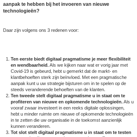
aanpak te hebben bij het invoeren van nieuwe 
Laura Rooseleer
technologieën? 
Laura Verhelst
Daar zijn volgens ons 3 redenen voor: 
Lena Pignoloni
Leonard Dierickx
Linda Kraim
Ten eerste biedt digitaal pragmatisme je meer flexibiliteit 
en wendbaarheid.
 Als we kijken naar wat er vorig jaar met 
Lisa Protin
Covid-19 is gebeurd, hebt u gemerkt dat de markt- en 
klantbehoeften sterk zijn beïnvloed. Met een pragmatische 
Lore Fierens
aanpak kunt u uw strategie bijsturen om in te spelen op de 
steeds veranderende behoeften van de klanten. 
Lotte Vranckx
Ten tweede stelt digitaal pragmatisme u in staat om te 
profiteren van nieuwe en opkomende technologieën.
 Als u 
Louis Nassogne
vooraf zwaar investeert in een reeks digitale oplossingen, 
hebt u minder ruimte om nieuwe of opkomende technologieën 
Lucas Taels
in te zetten die uw organisatie in de toekomst aanzienlijk 
kunnen veranderen. 
Manon Houppertz
Tot slot stelt digitaal pragmatisme u in staat om te testen 