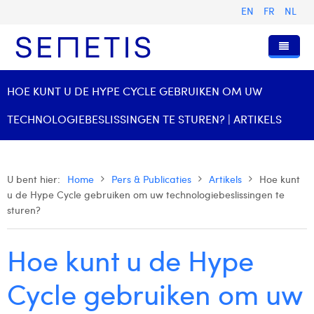
EN
FR
NL
Home
HOE KUNT U DE HYPE CYCLE GEBRUIKEN OM UW
Diensten
TECHNOLOGIEBESLISSINGEN TE STUREN? | ARTIKELS
Wie zijn wij
Digital Advertising
Pers & Publicaties
Digital Business Intelligence
Onze Geschiedenis
U bent hier:
Home
Pers & Publicaties
Artikels
Hoe kunt
u de Hype Cycle gebruiken om uw technologiebeslissingen te
Klanten
Technologie
Het Team
Artikels
sturen?
Vacatures
Trainingen
Onze Waarden
Presentaties en Cases
Anouk Allegaert
Hoe kunt u de Hype
Contact
Omnicom Media Group
Persberichten
Strategy Director
Arthur Collard
Certificeringen
Digital Business Analyst
Camille Servais
Cycle gebruiken om uw
Digital Business Consultant NL
Charlie Deschamps