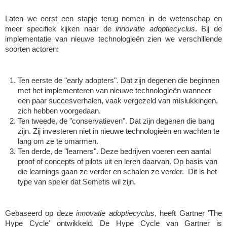
Victor Hayot
Laten we eerst een stapje terug nemen in de wetenschap en 
William Rezette
meer specifiek kijken naar de
 innovatie adoptiecyclus
. Bij de 
implementatie van nieuwe technologieën zien we verschillende 
Yaël Vanhoe
soorten actoren:
Ten eerste de "early adopters". Dat zijn degenen die beginnen 
met het implementeren van nieuwe technologieën wanneer 
een paar succesverhalen, vaak vergezeld van mislukkingen, 
zich hebben voorgedaan. 
Ten tweede, de "conservatieven". Dat zijn degenen die bang 
zijn. Zij investeren niet in nieuwe technologieën en wachten te 
lang om ze te omarmen. 
Ten derde, de "learners". Deze bedrijven voeren een aantal 
proof of concepts of pilots uit en leren daarvan. Op basis van 
die learnings gaan ze verder en schalen ze verder.  Dit is het 
type van speler dat Semetis wil zijn. 
Gebaseerd op deze 
innovatie adoptiecyclus
, heeft Gartner 'The 
Hype Cycle' ontwikkeld. De Hype Cycle van Gartner is 