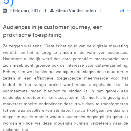
Digital Business Intern
Dhan Claes
2 februari, 2017
Glenn Vanderlinden
Diane Tremouroux
Audiences in je customer journey, een
Edouard Polet
praktische toespitsing
Elio Civalleri
Ze zeggen wel eens: “Data is het goud van de digitale marketing
wereld”, en het is terug te vinden in de vorm van audiences.
Eliott Pousset
Naarmate duidelijk werd dat data potentiële meerwaarde met
zich meebracht, groeide ook de interesse voor dataverzameling.
Floriane Defacqz
Echter, zien we dat slechts weinigen erin slagen deze data om te
zetten in een effectieve toegevoegde meerwaarde voor het
Glenn Vanderlinden
bedrijf. In het vorige artikel werd reeds aangehaald dat de
voornaamste reden hiervoor te vinden is in het gebrek aan
Hanne Van Loock
duidelijke structuur in het ecosysteem. Dit heeft als gevolg dat
Janne Beke
marketers moeite ondervinden deze ruwe data te transformeren
tot een waardevolle inkomstenbron. In dit artikel gaan we daarom
Jonas Geiregat
dieper in op de manier waarop audiences dagdagelijks gebruikt
worden en hoe we deze mogelijks kunnen verbeteren naar de
Justine Cremer
toekomst toe.