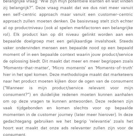
belangrijke vraag: “Wie zijn mijn potentiële klanten en wat vinden
zij belangrijk?”. Deze vraag maakt dat we dus niet meer vanuit
een self-centric approach maar vanuit een customer-centric
approach zullen moeten denken. De basisvraag stelt zich echter
al op productniveau (ook al spelen merkfactoren een belangrijke
rol). Elk product kan op dit niveau gelinkt worden aan een
bepaalde doelgroep met een gelijkaardige invalshoek. Steeds
vaker ondervinden mensen een bepaalde nood op een bepaald
moment of in een bepaalde context waarin jouw product/service
de oplossing biedt. Dit maakt dat meer en meer begrippen zoals
‘Moments-that-matter’, ‘Micro moments’ en ’Moments-of-truth’
hier in het spel komen. Deze methodologie maakt dat marketeers
naar het product moeten kijken door de ogen van de consument
(“Wanneer is mijn product/service relevant voor mijn
consument?”) en duidelijke redenen moeten kunnen aanhalen
om op deze vragen te kunnen antwoorden. Deze redenen zijn
vaak tijdgebonden en komen slechts voor op bepaalde
momenten in de customer journey (later meer hierover). In deze
gedachtegang gebruiken we het begrip ‘relevantie’ zoals het
hoort wat maakt dat onze ads relevanter zullen zijn voor de
consument.