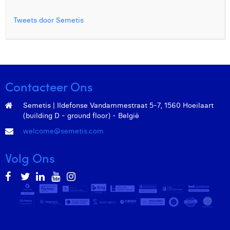
Tweets door Semetis
Contacteer Ons
Semetis | Ildefonse Vandammestraat 5-7, 1560 Hoeilaart
(building D - ground floor) - België
welcome@semetis.com
Volg Ons