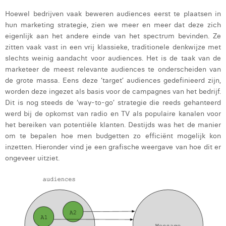
Laura Rooseleer
Hoewel bedrijven vaak beweren audiences eerst te plaatsen in
hun marketing strategie, zien we meer en meer dat deze zich
Laura Verhelst
eigenlijk aan het andere einde van het spectrum bevinden. Ze
zitten vaak vast in een vrij klassieke, traditionele denkwijze met
Lena Pignoloni
slechts weinig aandacht voor audiences. Het is de taak van de
marketeer de meest relevante audiences te onderscheiden van
Leonard Dierickx
de grote massa. Eens deze ‘target’ audiences gedefinieerd zijn,
worden deze ingezet als basis voor de campagnes van het bedrijf.
Linda Kraim
Dit is nog steeds de ‘way-to-go’ strategie die reeds gehanteerd
Lisa Protin
werd bij de opkomst van radio en TV als populaire kanalen voor
het bereiken van potentiële klanten. Destijds was het de manier
Lore Fierens
om te bepalen hoe men budgetten zo efficiënt mogelijk kon
inzetten. Hieronder vind je een grafische weergave van hoe dit er
Lotte Vranckx
ongeveer uitziet.
Louis Nassogne
Lucas Taels
Manon Houppertz