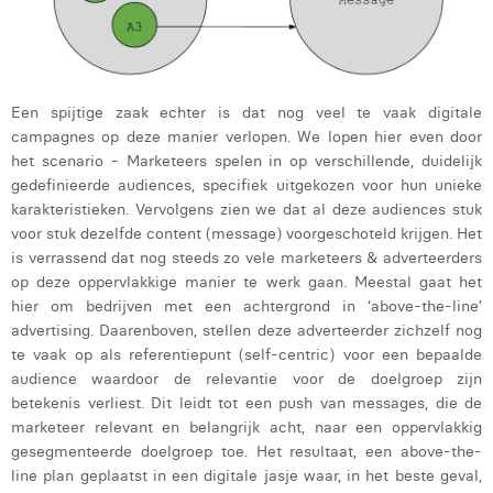
Margaux Marien
Margaux Snakkers
Mathias Segers
Een spijtige zaak echter is dat nog veel te vaak digitale
campagnes op deze manier verlopen. We lopen hier even door
Matthias Langenaeker
het scenario - Marketeers spelen in op verschillende, duidelijk
gedefinieerde audiences, specifiek uitgekozen voor hun unieke
Ninon Chevalier
karakteristieken. Vervolgens zien we dat al deze audiences stuk
voor stuk dezelfde content (message) voorgeschoteld krijgen. Het
Olivia Lohest
is verrassend dat nog steeds zo vele marketeers & adverteerders
Pieter Maesmans
op deze oppervlakkige manier te werk gaan. Meestal gaat het
hier om bedrijven met een achtergrond in ‘above-the-line’
Sebastiaan Reeskamp
advertising. Daarenboven, stellen deze adverteerder zichzelf nog
te vaak op als referentiepunt (self-centric) voor een bepaalde
Sven Bosschem
audience waardoor de relevantie voor de doelgroep zijn
betekenis verliest. Dit leidt tot een push van messages, die de
Thomas Kurevic
marketeer relevant en belangrijk acht, naar een oppervlakkig
gesegmenteerde doelgroep toe. Het resultaat, een above-the-
Thomas Riis
line plan geplaatst in een digitale jasje waar, in het beste geval,