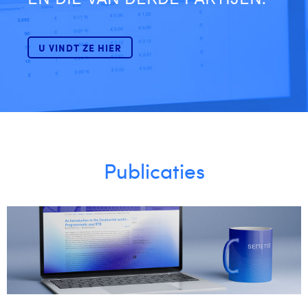
Margaux Marien
Margaux Snakkers
U VINDT ZE HIER
Mathias Segers
Matthias Langenaeker
Ninon Chevalier
Olivia Lohest
Publicaties
Pieter Maesmans
Sebastiaan Reeskamp
Sven Bosschem
Thomas Kurevic
Thomas Riis