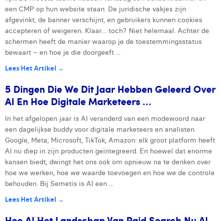
een CMP op hun website staan. De juridische vakjes zijn
afgevinkt, de banner verschijnt, en gebruikers kunnen cookies
accepteren of weigeren. Klaar… toch? Niet helemaal. Achter de
schermen heeft de manier waarop je de toestemmingsstatus
bewaart – en hoe je die doorgeeft ...
Lees Het Artikel →
5 Dingen Die We Dit Jaar Hebben Geleerd Over
AI En Hoe Digitale Marketeers ...
In het afgelopen jaar is AI veranderd van een modewoord naar
een dagelijkse buddy voor digitale marketeers en analisten.
Google, Meta, Microsoft, TikTok, Amazon: elk groot platform heeft
AI nu diep in zijn producten geïntegreerd. En hoewel dat enorme
kansen biedt, dwingt het ons ook om opnieuw na te denken over
hoe we werken, hoe we waarde toevoegen en hoe we de controle
behouden. Bij Semetis is AI een ...
Lees Het Artikel →
Hoe AI Het Landschap Van Paid Search Nu Al