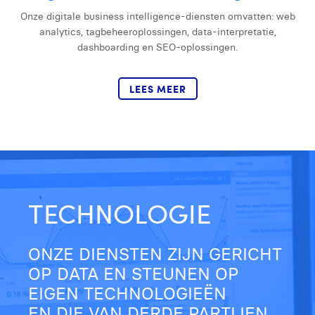
Laura Rooseleer
Onze digitale business intelligence-diensten omvatten: web
analytics, tagbeheeroplossingen, data-interpretatie,
Laura Verhelst
dashboarding en SEO-oplossingen.
Lena Pignoloni
LEES MEER
Leonard Dierickx
Linda Kraim
Lisa Protin
Lore Fierens
TECHNOLOGIE
Lotte Vranckx
Louis Nassogne
ONZE DIENSTEN ZIJN GERICHT
Lucas Taels
OP DATA EN STEUNEN OP
EIGEN TECHNOLOGIEËN
Manon Houppertz
EN DIE VAN DERDE PARTIJEN.