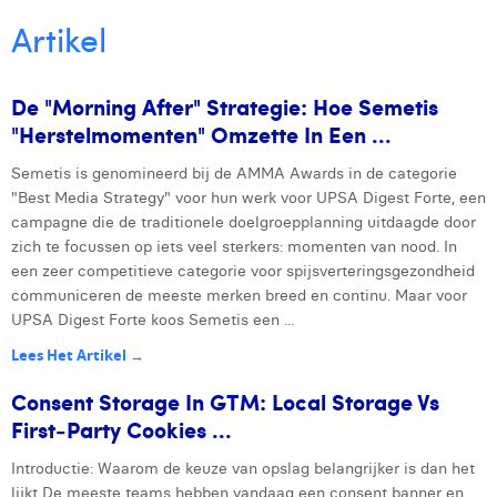
Victor Hayot
Artikel
William Rezette
Yaël Vanhoe
De "Morning After" Strategie: Hoe Semetis
"herstelmomenten" Omzette In Een ...
Semetis is genomineerd bij de AMMA Awards in de categorie
Next
"Best Media Strategy" voor hun werk voor UPSA Digest Forte, een
campagne die de traditionele doelgroepplanning uitdaagde door
zich te focussen op iets veel sterkers: momenten van nood. In
een zeer competitieve categorie voor spijsverteringsgezondheid
communiceren de meeste merken breed en continu. Maar voor
UPSA Digest Forte koos Semetis een ...
Lees Het Artikel →
Consent Storage In GTM: Local Storage Vs
First‑Party Cookies ...
Introductie: Waarom de keuze van opslag belangrijker is dan het
lijkt De meeste teams hebben vandaag een consent banner en