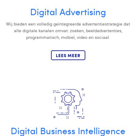
Digital Advertising
Digital Business Intern
Dhan Claes
Diane Tremouroux
Wij bieden een volledig geïntegreerde advertentiestrategie dat
alle digitale kanalen omvat: zoeken, beeldadvertenties,
Edouard Polet
programmatisch, mobiel, video en sociaal.
Elio Civalleri
LEES MEER
Eliott Pousset
Floriane Defacqz
Glenn Vanderlinden
Hanne Van Loock
Janne Beke
Jonas Geiregat
Digital Business Intelligence
Justine Cremer