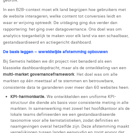
gebruik.
Laura Rooseleer
In een B2B-context moet elk land begrijpen hoe gebruikers met
de website interageren, welke content tot conversies leidt en
Laura Verhelst
waar er wrijving optreedt. De uitdaging ging dus verder dan
rapportering: het ging over datagovernance. Ons doel was om
Lena Pignoloni
analytics toegankelijk te maken voor elk land via een schaalbaar,
gestandaardiseerd en actiegericht dashboard.
Leonard Dierickx
De basis leggen – wereldwijde afstemming opbouwen
Linda Kraim
Bij Semetis hebben we dit project niet benaderd als een
Lisa Protin
klassieke dashboardopdracht, maar als de ontwikkeling van een
multi-market governanceframework
. Het doel was om alle
Lore Fierens
markten op één meettaal af te stemmen en betrouwbare,
consistente data te garanderen over meer dan 60 websites heen.
Lotte Vranckx
KPI-harmonisatie.
We ontwikkelden een uniforme KPI-
Louis Nassogne
structuur die diende als basis voor consistente meting in alle
markten. In samenwerking met zowel het hoofdkantoor als de
Lucas Taels
lokale teams definieerden we een gestandaardiseerde
taxonomie voor alle kernstatistieken, zodat definities en
Manon Houppertz
naamgevingen overal hetzelfde zijn. Deze afstemming maakt
vergelijkingen tussen landen eenvoudig en zorgt ervoor dat