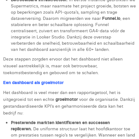
Victor Hayot
Supermetrics, maar naarmate het project groeide, botsten we
op beperkingen zoals API-quota’s, sampling en trage
William Rezette
dataverversing. Daarom migreerden we naar
Funnel.io
, een
stabielere en beter schaalbare oplossing. Funnel
Yaël Vanhoe
centraliseert, zuivert en transformeert GA4-data vóór de
integratie in Looker Studio. Dankzij deze overstap
verbeterden de snelheid, betrouwbaarheid en schaalbaarheid
van het dashboard aanzienlijk in alle 60+ landen.
Deze stappen zorgden ervoor dat het dashboard niet alleen
visueel aantrekkelijk is, maar ook betrouwbaar,
toekomstbestendig en gebouwd om te schalen.
Een dashboard als groeimotor
Het dashboard is veel meer dan een rapportagetool, het is
uitgegroeid tot een echte
groeimotor
voor de organisatie. Dankzij
gestandaardiseerde KPI’s en geharmoniseerde data kan het
bedrijf nu:
Presterende markten identificeren en successen
repliceren.
De uniforme structuur laat het hoofdkantoor toe
om prestaties tussen regio’s te vergelijken. Wanneer een land