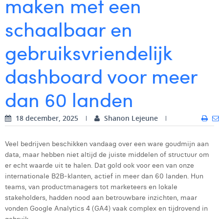
maken met een
Digital Business Intern
Dhan Claes
schaalbaar en
Diane Tremouroux
gebruiksvriendelijk
Edouard Polet
dashboard voor meer
Elio Civalleri
dan 60 landen
Eliott Pousset
Floriane Defacqz
18 december, 2025
Shanon Lejeune
Glenn Vanderlinden
Veel bedrijven beschikken vandaag over een ware goudmijn aan
Hanne Van Loock
data, maar hebben niet altijd de juiste middelen of structuur om
er echt waarde uit te halen. Dat gold ook voor een van onze
Janne Beke
internationale B2B-klanten, actief in meer dan 60 landen. Hun
teams, van productmanagers tot marketeers en lokale
Jonas Geiregat
stakeholders, hadden nood aan betrouwbare inzichten, maar
vonden Google Analytics 4 (GA4) vaak complex en tijdrovend in
Justine Cremer