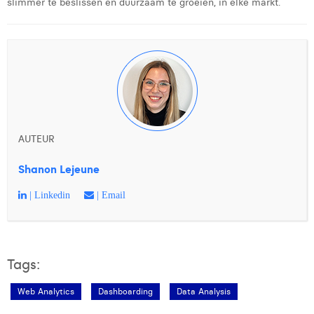
slimmer te beslissen en duurzaam te groeien, in elke markt.
AUTEUR
Shanon Lejeune
| Linkedin
| Email
Tags:
Web Analytics
Dashboarding
Data Analysis