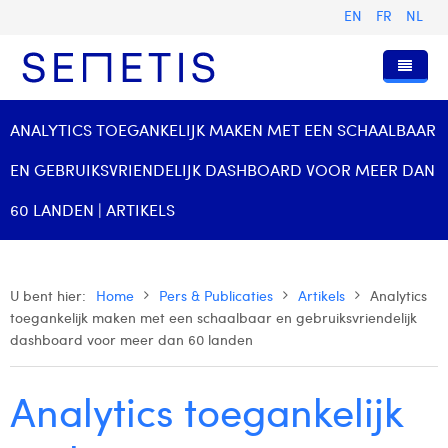
EN
FR
NL
Home
ANALYTICS TOEGANKELIJK MAKEN MET EEN SCHAALBAAR
Diensten
EN GEBRUIKSVRIENDELIJK DASHBOARD VOOR MEER DAN
Wie zijn wij
Digital Advertising
60 LANDEN | ARTIKELS
Pers & Publicaties
Digital Business Intelligence
Onze Geschiedenis
Klanten
Technologie
Het Team
Artikels
U bent hier:
Home
Pers & Publicaties
Artikels
Analytics
toegankelijk maken met een schaalbaar en gebruiksvriendelijk
Vacatures
Trainingen
Onze Waarden
Presentaties en Cases
Anouk Allegaert
dashboard voor meer dan 60 landen
Contact
Omnicom Media Group
Persberichten
Strategy Director
Arthur Collard
Analytics toegankelijk
Certificeringen
Digital Business Analyst
Camille Servais
Digital Business Consultant NL
Charlie Deschamps