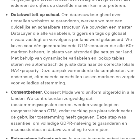
Margaux Marien
iedereen de cijfers op dezelfde manier kan interpreteren.
Datakwaliteit op schaal.
Om datanauwkeurigheid over
Margaux Snakkers
tientallen websites te garanderen, werkten we met een
duidelijke en schaalbare structuur. We bouwden een master
Mathias Segers
DataLayer die alle variabelen, triggers en tags op globaal
niveau vastlegt en vervolgens per land werd gekopieerd. We
Matthias Langenaeker
kozen voor één gecentraliseerde GTM-container die alle 60+
markten beheert, in plaats van afzonderlijke setups per land.
Ninon Chevalier
Met behulp van dynamische variabelen en lookup tables
sturen we automatisch de juiste data naar de correcte lokale
Olivia Lohest
GA4-property. Deze aanpak verminderde de complexiteit van
onderhoud, elimineerde verschillen tussen markten en zorgde
Pieter Maesmans
voor volledige afstemming.
Sebastiaan Reeskamp
Consentbeheer
. Consent Mode werd uniform uitgerold in alle
landen. We controleerden zorgvuldig dat
Sven Bosschem
toestemmingssignalen correct werden vastgelegd en
toegepast binnen GTM, zodat tracking pas plaatsvindt nadat
Thomas Kurevic
de gebruiker toestemming heeft gegeven. Deze stap was
essentieel om volledige GDPR-naleving te garanderen en
Thomas Riis
inconsistenties in dataverzameling te vermijden.
Betrouwbare infrastructuur.
In eerste instantie gebruikten we