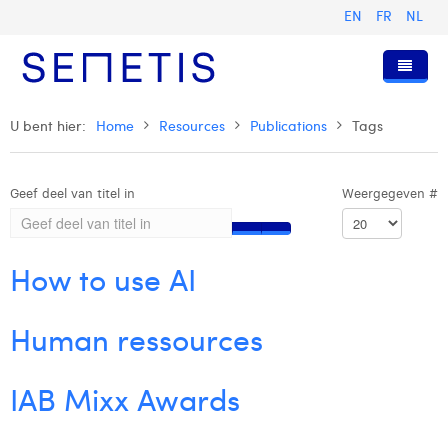
EN
FR
NL
Home
U bent hier:
Home
Resources
Publications
Tags
Diensten
Geef deel van titel in
Weergegeven #
Wie zijn wij
Digital Advertising
Pers & Publicaties
Digital Business Intelligence
Onze Geschiedenis
How to use AI
Klanten
Technologie
Het Team
Artikels
Vacatures
Trainingen
Onze Waarden
Presentaties en Cases
Anouk Allegaert
Human ressources
Contact
Omnicom Media Group
Persberichten
Strategy Director
Arthur Collard
IAB Mixx Awards
Certificeringen
Digital Business Analyst
Camille Servais
Digital Business Consultant NL
Charlie Deschamps