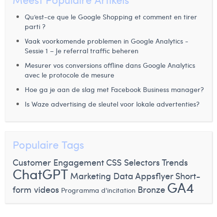
Victor Hayot
Qu’est-ce que le Google Shopping et comment en tirer
William Rezette
parti ?
Vaak voorkomende problemen in Google Analytics -
Yaël Vanhoe
Sessie 1 – Je referral traffic beheren
Mesurer vos conversions offline dans Google Analytics
avec le protocole de mesure
Hoe ga je aan de slag met Facebook Business manager?
Is Waze advertising de sleutel voor lokale advertenties?
Populaire Tags
Customer Engagement
CSS Selectors
Trends
ChatGPT
Marketing Data
Appsflyer
Short-
GA4
form videos
Bronze
Programma d'incitation