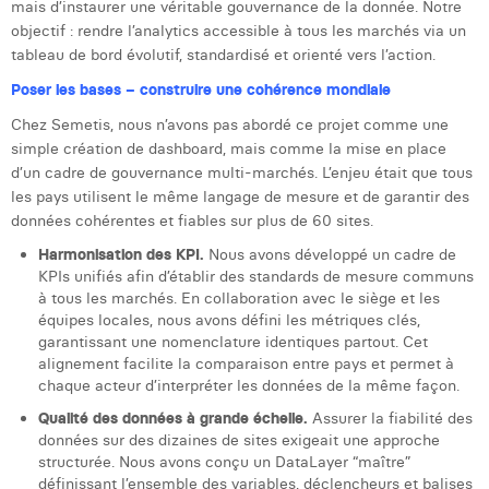
mais d’instaurer une véritable gouvernance de la donnée. Notre
Laura Verhelst
objectif : rendre l’analytics accessible à tous les marchés via un
tableau de bord évolutif, standardisé et orienté vers l’action.
Lena Pignoloni
Poser les bases – construire une cohérence mondiale
Leonard Dierickx
Chez Semetis, nous n’avons pas abordé ce projet comme une
simple création de dashboard, mais comme la mise en place
Linda Kraim
d’un cadre de gouvernance multi-marchés. L’enjeu était que tous
les pays utilisent le même langage de mesure et de garantir des
Lisa Protin
données cohérentes et fiables sur plus de 60 sites.
Lore Fierens
Harmonisation des KPI.
Nous avons développé un cadre de
KPIs unifiés afin d’établir des standards de mesure communs
Lotte Vranckx
à tous les marchés. En collaboration avec le siège et les
équipes locales, nous avons défini les métriques clés,
Louis Nassogne
garantissant une nomenclature identiques partout. Cet
alignement facilite la comparaison entre pays et permet à
Lucas Taels
chaque acteur d’interpréter les données de la même façon.
Manon Houppertz
Qualité des données à grande échelle.
Assurer la fiabilité des
données sur des dizaines de sites exigeait une approche
Margaux Marien
structurée. Nous avons conçu un DataLayer “maître”
définissant l’ensemble des variables, déclencheurs et balises