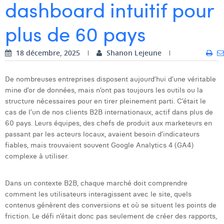
dashboard intuitif pour
Dhan Claes
plus de 60 pays
Diane Tremouroux
18 décembre, 2025
Shanon Lejeune
Edouard Polet
Elio Civalleri
De nombreuses entreprises disposent aujourd’hui d’une véritable
mine d’or de données, mais n’ont pas toujours les outils ou la
Eliott Pousset
structure nécessaires pour en tirer pleinement parti. C’était le
cas de l’un de nos clients B2B internationaux, actif dans plus de
Floriane Defacqz
60 pays. Leurs équipes, des chefs de produit aux marketeurs en
passant par les acteurs locaux, avaient besoin d’indicateurs
Hanne Van Loock
fiables, mais trouvaient souvent Google Analytics 4 (GA4)
Janne Beke
complexe à utiliser.
Jonas Geiregat
Dans un contexte B2B, chaque marché doit comprendre
comment les utilisateurs interagissent avec le site, quels
Justine Cremer
contenus génèrent des conversions et où se situent les points de
Laura Rooseleer
friction. Le défi n’était donc pas seulement de créer des rapports,