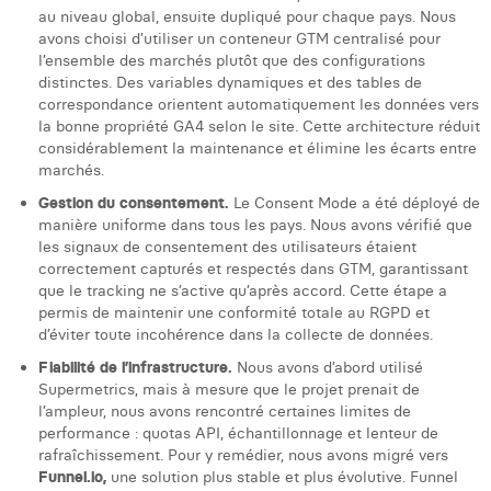
Margaux Snakkers
au niveau global, ensuite dupliqué pour chaque pays. Nous
avons choisi d’utiliser un conteneur GTM centralisé pour
Mathias Segers
l’ensemble des marchés plutôt que des configurations
distinctes. Des variables dynamiques et des tables de
Matthias Langenaeker
correspondance orientent automatiquement les données vers
la bonne propriété GA4 selon le site. Cette architecture réduit
Ninon Chevalier
considérablement la maintenance et élimine les écarts entre
marchés.
Olivia Lohest
Gestion du consentement.
Le Consent Mode a été déployé de
manière uniforme dans tous les pays. Nous avons vérifié que
Pieter Maesmans
les signaux de consentement des utilisateurs étaient
correctement capturés et respectés dans GTM, garantissant
Sebastiaan Reeskamp
que le tracking ne s’active qu’après accord. Cette étape a
permis de maintenir une conformité totale au RGPD et
Sven Bosschem
d’éviter toute incohérence dans la collecte de données.
Thomas Kurevic
Fiabilité de l’infrastructure.
Nous avons d’abord utilisé
Supermetrics, mais à mesure que le projet prenait de
Thomas Riis
l’ampleur, nous avons rencontré certaines limites de
performance : quotas API, échantillonnage et lenteur de
Victor Hayot
rafraîchissement. Pour y remédier, nous avons migré vers
Funnel.io,
une solution plus stable et plus évolutive. Funnel