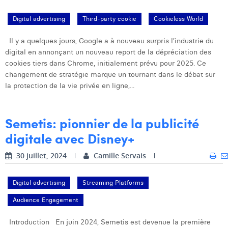
Dhan Claes
Digital advertising
Third-party cookie
Cookieless World
Diane Tremouroux
Il y a quelques jours, Google a à nouveau surpris l’industrie du
digital en annonçant un nouveau report de la dépréciation des
Edouard Polet
cookies tiers dans Chrome, initialement prévu pour 2025. Ce
changement de stratégie marque un tournant dans le débat sur
Elio Civalleri
la protection de la vie privée en ligne,...
Eliott Pousset
Floriane Defacqz
Semetis: pionnier de la publicité
digitale avec Disney+
Hanne Van Loock
30 juillet, 2024
Camille Servais
Janne Beke
Jonas Geiregat
Digital advertising
Streaming Platforms
Justine Cremer
Audience Engagement
Laura Rooseleer
Introduction En juin 2024, Semetis est devenue la première