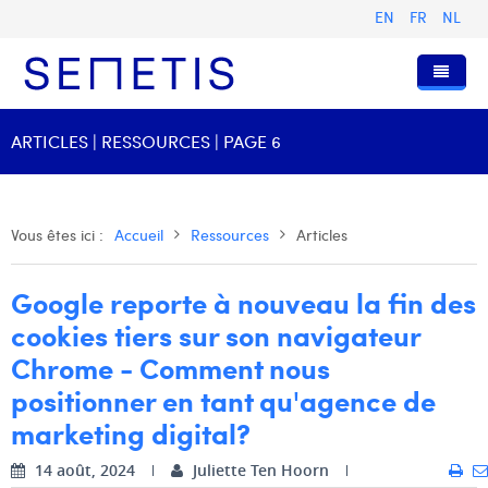
EN
FR
NL
Accueil
ARTICLES | RESSOURCES | PAGE 6
Services
Qui sommes-nous ?
Publicité Digitale
Vous êtes ici :
Accueil
Ressources
Articles
Ressources
Digital Business Intelligence
Notre histoire
Google reporte à nouveau la fin des
Clients
Technologie
L'équipe
Articles
cookies tiers sur son navigateur
Rejoignez-nous
Formations
Nos valeurs
Présentations et Cas
Anouk Allegaert
Chrome - Comment nous
positionner en tant qu'agence de
Contact
Omnicom Media Group
Communiqués de presse
Digital Business Consultant NL
Arthur Collard
marketing digital?
Certifications
Digital Business Analyst
Camille Servais
14 août, 2024
Juliette Ten Hoorn
Digital Business Intern
Charlie Deschamps