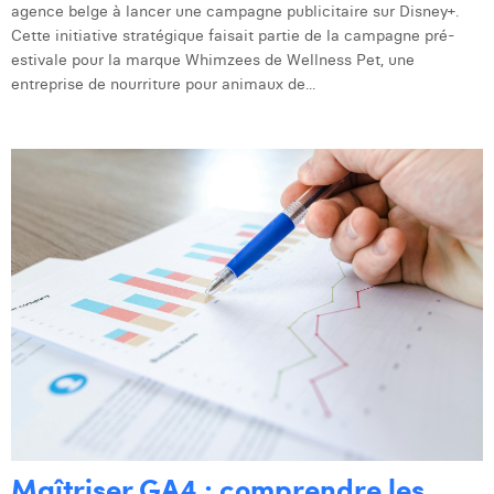
agence belge à lancer une campagne publicitaire sur Disney+.
Laura Verhelst
Cette initiative stratégique faisait partie de la campagne pré-
estivale pour la marque Whimzees de Wellness Pet, une
Lena Pignoloni
entreprise de nourriture pour animaux de...
Leonard Dierickx
Linda Kraim
Lisa Protin
Lore Fierens
Lotte Vranckx
Louis Nassogne
Lucas Taels
Manon Houppertz
Margaux Marien
Maîtriser GA4 : comprendre les