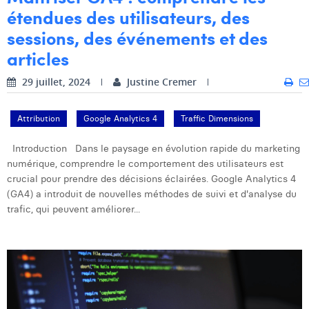
Margaux Snakkers
étendues des utilisateurs, des
sessions, des événements et des
Mathias Segers
articles
Matthias Langenaeker
29 juillet, 2024
Justine Cremer
Ninon Chevalier
Attribution
Google Analytics 4
Traffic Dimensions
Olivia Lohest
Pieter Maesmans
Introduction Dans le paysage en évolution rapide du marketing
numérique, comprendre le comportement des utilisateurs est
Sebastiaan Reeskamp
crucial pour prendre des décisions éclairées. Google Analytics 4
(GA4) a introduit de nouvelles méthodes de suivi et d'analyse du
Sven Bosschem
trafic, qui peuvent améliorer...
Thomas Kurevic
Thomas Riis
Victor Hayot