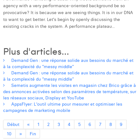
agency with a very performance-oriented background be so
provocative? It is because we are seeing things. It is in our DNA
to want to get better. Let's begin by openly discussing the
existing cracks in the system. A performance plateau...
Plus d'articles...
Demand Gen : une réponse solide aux besoins du marché et
à la complexité du “messy middle”
Demand Gen : une réponse solide aux besoins du marché et
à la complexité du “messy middle”
Semetis augmente les visites en magasin chez Brico grâce à
des annonces activées selon des paramètres de température, sur
les réseaux sociaux, Display et YouTube
AppsFlyer: L'outil ultime pour mesurer et optimiser les
campagnes de marketing mobile
Début
«
1
2
3
4
5
6
7
8
9
10
»
Fin