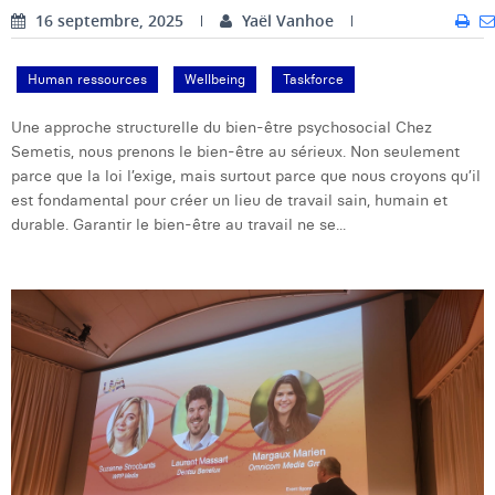
16 septembre, 2025
Yaël Vanhoe
Laura Verhelst
Lena Pignoloni
Human ressources
Wellbeing
Taskforce
Leonard Dierickx
Une approche structurelle du bien-être psychosocial Chez
Semetis, nous prenons le bien-être au sérieux. Non seulement
Linda Kraim
parce que la loi l’exige, mais surtout parce que nous croyons qu’il
est fondamental pour créer un lieu de travail sain, humain et
Lisa Protin
durable. Garantir le bien-être au travail ne se...
Lore Fierens
Lotte Vranckx
Louis Nassogne
Lucas Taels
Manon Houppertz
Margaux Marien