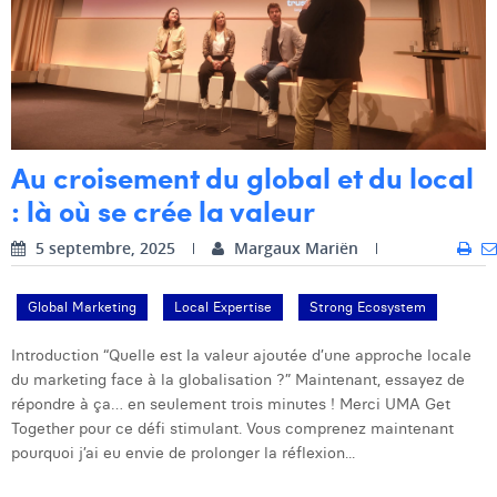
Margaux Snakkers
Mathias Segers
Matthias Langenaeker
Ninon Chevalier
Au croisement du global et du local
Olivia Lohest
: là où se crée la valeur
Pieter Maesmans
5 septembre, 2025
Margaux Mariën
Sebastiaan Reeskamp
Global Marketing
Local Expertise
Strong Ecosystem
Sven Bosschem
Introduction “Quelle est la valeur ajoutée d’une approche locale
Thomas Kurevic
du marketing face à la globalisation ?” Maintenant, essayez de
répondre à ça… en seulement trois minutes ! Merci UMA Get
Thomas Riis
Together pour ce défi stimulant. Vous comprenez maintenant
pourquoi j’ai eu envie de prolonger la réflexion...
Victor Hayot