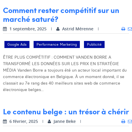
William Rezette
Comment rester compétitif sur un
Yaël Vanhoe
marché saturé?
1 septembre, 2025
Astrid Mérenne
Google Ads
Performance Marketing
Publicité
ÊTRE PLUS COMPÉTITIF : COMMENT VANDEN BORRE A
TRANSFORMÉ LES DONNÉES SUR LES PRIX EN STRATÉGIE
MÉDIA Vanden Borre a toujours été un acteur local important du
commerce électronique en Belgique. À un moment donné, il se
classait au 7e rang des 40 meilleurs sites web de commerce
électronique belges...
Le contenu belge : un trésor à chérir
6 février, 2025
Janne Beke