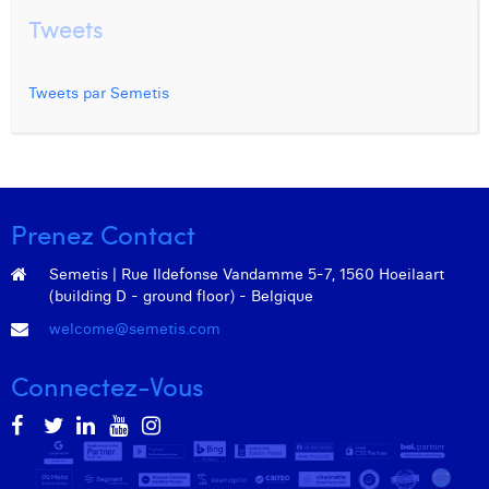
Tweets
Tweets par Semetis
Prenez Contact
Semetis | Rue Ildefonse Vandamme 5-7, 1560 Hoeilaart
(building D - ground floor) - Belgique
welcome@semetis.com
Connectez-Vous