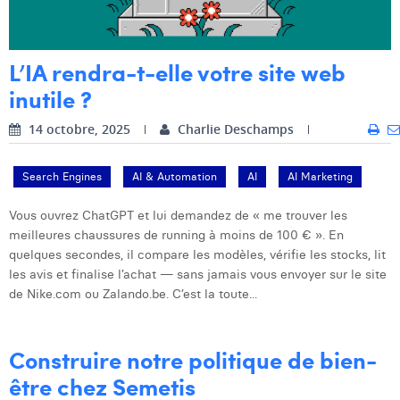
Dhan Claes
L’IA rendra-t-elle votre site web
Diane Tremouroux
inutile ?
Edouard Polet
14 octobre, 2025
Charlie Deschamps
Elio Civalleri
Eliott Pousset
Search Engines
AI & Automation
AI
AI Marketing
Floriane Defacqz
Vous ouvrez ChatGPT et lui demandez de « me trouver les
meilleures chaussures de running à moins de 100 € ». En
Hanne Van Loock
quelques secondes, il compare les modèles, vérifie les stocks, lit
les avis et finalise l’achat — sans jamais vous envoyer sur le site
Janne Beke
de Nike.com ou Zalando.be. C’est la toute...
Jonas Geiregat
Justine Cremer
Construire notre politique de bien-
être chez Semetis
Laura Rooseleer