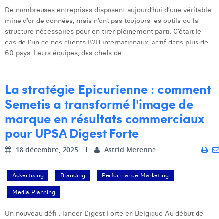
De nombreuses entreprises disposent aujourd’hui d’une véritable
Dhan Claes
mine d’or de données, mais n’ont pas toujours les outils ou la
structure nécessaires pour en tirer pleinement parti. C’était le
Diane Tremouroux
cas de l’un de nos clients B2B internationaux, actif dans plus de
60 pays. Leurs équipes, des chefs de...
Edouard Polet
Elio Civalleri
La stratégie Epicurienne : comment
Eliott Pousset
Semetis a transformé l'image de
Floriane Defacqz
marque en résultats commerciaux
pour UPSA Digest Forte
Hanne Van Loock
18 décembre, 2025
Astrid Merenne
Janne Beke
Jonas Geiregat
Advertising
Branding
Performance Marketing
Justine Cremer
Media Planning
Laura Rooseleer
Un nouveau défi : lancer Digest Forte en Belgique Au début de