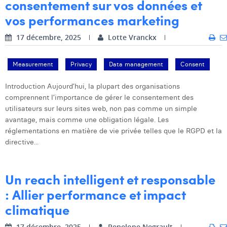
consentement sur vos données et
Margaux Snakkers
vos performances marketing
Mathias Segers
17 décembre, 2025
Lotte Vranckx
Matthias Langenaeker
Measurement
Privacy
Data management
Consent
Ninon Chevalier
Introduction Aujourd’hui, la plupart des organisations
Olivia Lohest
comprennent l’importance de gérer le consentement des
utilisateurs sur leurs sites web, non pas comme un simple
Pieter Maesmans
avantage, mais comme une obligation légale. Les
Sebastiaan Reeskamp
réglementations en matière de vie privée telles que le RGPD et la
directive...
Sven Bosschem
Thomas Kurevic
Un reach intelligent et responsable
: Allier performance et impact
Thomas Riis
climatique
Victor Hayot
17 décembre, 2025
Penelope Negrault