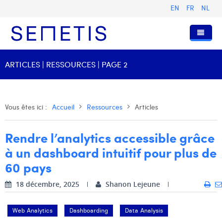
EN
FR
NL
Accueil
ARTICLES | RESSOURCES | PAGE 2
Services
Qui sommes-nous ?
Publicité Digitale
Vous êtes ici :
Accueil
Ressources
Articles
Ressources
Digital Business Intelligence
Notre histoire
Rendre l’analytics accessible grâce
Clients
Technologie
L'équipe
Articles
à un dashboard intuitif pour plus de
Rejoignez-nous
Formations
Nos valeurs
Présentations et Cas
Anouk Allegaert
60 pays
Contact
Omnicom Media Group
Communiqués de presse
Digital Business Consultant NL
Arthur Collard
18 décembre, 2025
Shanon Lejeune
Certifications
Digital Business Analyst
Camille Servais
Web Analytics
Dashboarding
Data Analysis
Digital Business Intern
Charlie Deschamps