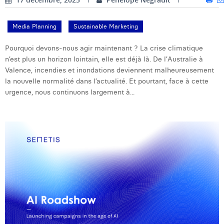
William Rezette
Yaël Vanhoe
Media Planning
Sustainable Marketing
Pourquoi devons-nous agir maintenant ? La crise climatique
n’est plus un horizon lointain, elle est déjà là. De l’Australie à
Valence, incendies et inondations deviennent malheureusement
la nouvelle normalité dans l’actualité. Et pourtant, face à cette
urgence, nous continuons largement à...