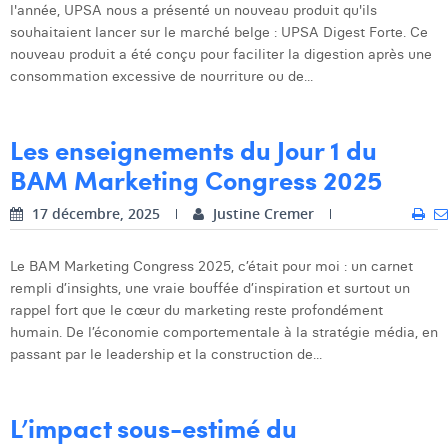
l'année, UPSA nous a présenté un nouveau produit qu'ils
Laura Verhelst
souhaitaient lancer sur le marché belge : UPSA Digest Forte. Ce
nouveau produit a été conçu pour faciliter la digestion après une
Lena Pignoloni
consommation excessive de nourriture ou de...
Leonard Dierickx
Les enseignements du Jour 1 du
Linda Kraim
BAM Marketing Congress 2025
Lisa Protin
17 décembre, 2025
Justine Cremer
Lore Fierens
Lotte Vranckx
Le BAM Marketing Congress 2025, c’était pour moi : un carnet
rempli d’insights, une vraie bouffée d’inspiration et surtout un
Louis Nassogne
rappel fort que le cœur du marketing reste profondément
humain. De l’économie comportementale à la stratégie média, en
Lucas Taels
passant par le leadership et la construction de...
Manon Houppertz
L’impact sous-estimé du
Margaux Marien